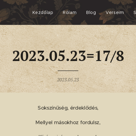
Kezdőlap
Rólam
Blog
Verseim
2023.05.23=17/8
2023.05.23
Sokszínűség, érdeklődés,
Mellyel másokhoz fordulsz,