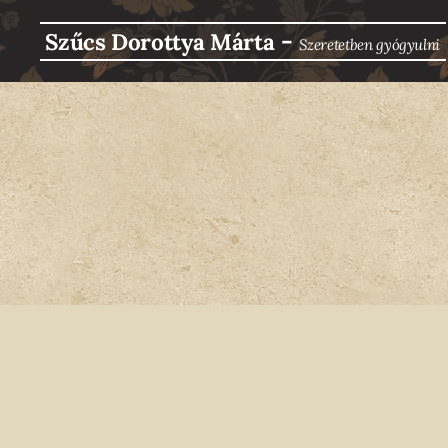
-
Szűcs Dorottya Márta
Szeretetben g
yógyulni