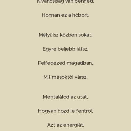
Kíváncsiság van benned,
Honnan ez a hóbort.
Mélyülsz közben sokat,
Egyre beljebb látsz,
Felfedezed magadban,
Mit másoktól vársz.
Megtalálod az utat,
Hogyan hozd le fentről,
Azt az energiát,