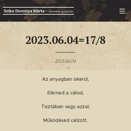
-
Szűcs Dorottya Márta
Szeretetben g
yógyulni
2023.06.04=17/8
2023.06.04
Az anyagban sikerül,
Elérned a célod,
Tisztában vagy azzal,
Működésed célzott.