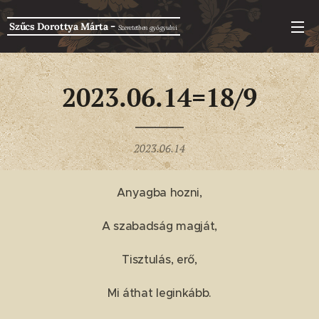
-
Szűcs Dorottya Márta
Szeretetben g
yógyulni
2023.06.14=18/9
2023.06.14
Anyagba hozni,
A szabadság magját,
Tisztulás, erő,
Mi áthat leginkább.