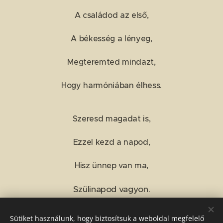
A családod az első,
A békesség a lényeg,
Megteremted mindazt,
Hogy harmóniában élhess.
Szeresd magadat is,
Ezzel kezd a napod,
Hisz ünnep van ma,
Szülinapod vagyon.
Sütiket használunk, hogy biztosítsuk a weboldal megfelelő