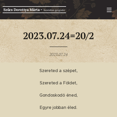
-
Szűcs Dorottya Márta
Szeretetben g
yógyulni
2023.07.24=20/2
2023.07.24
Szereted a szépet,
Szereted a Földet,
Gondoskodó éned,
Egyre jobban éled.