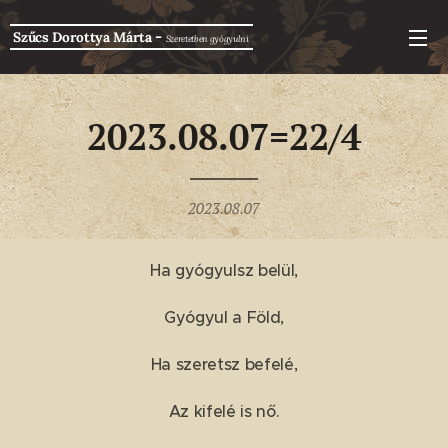
-
Szűcs Dorottya Márta
Szeretetben g
yógyulni
2023.08.07=22/4
2023.08.07
Ha gyógyulsz belül,
Gyógyul a Föld,
Ha szeretsz befelé,
Az kifelé is nő.