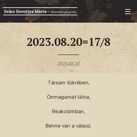
-
Szűcs Dorottya Márta
Szeretetben g
yógyulni
2023.08.20=17/8
2023.08.20
Társam tükrében,
Önmagamat látva,
Reakciómban,
Benne van a válasz.