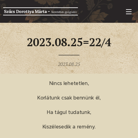
-
Szűcs Dorottya Márta
Szeretetben g
yógyulni
2023.08.25=22/4
2023.08.25
Nincs lehetetlen,
Korlátunk csak bennünk él,
Ha tágul tudatunk,
Kiszélesedik a remény.