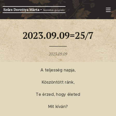
-
Szűcs Dorottya Márta
Szeretetben g
yógyulni
2023.09.09=25/7
2023.09.09
A teljesség napja,
Köszöntött ránk,
Te érzed, hogy életed
Mit kíván?