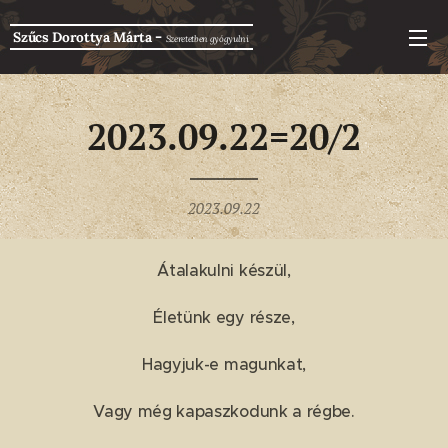
-
Szűcs Dorottya Márta
Szeretetben g
yógyulni
2023.09.22=20/2
2023.09.22
Átalakulni készül,
Életünk egy része,
Hagyjuk-e magunkat,
Vagy még kapaszkodunk a régbe.