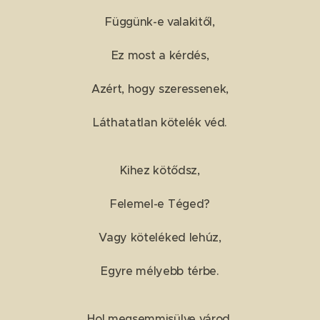
Függünk-e valakitől,
Ez most a kérdés,
Azért, hogy szeressenek,
Láthatatlan kötelék véd.
Kihez kötődsz,
Felemel-e Téged?
Vagy köteléked lehúz,
Egyre mélyebb térbe.
Hol megsemmisülve várod,