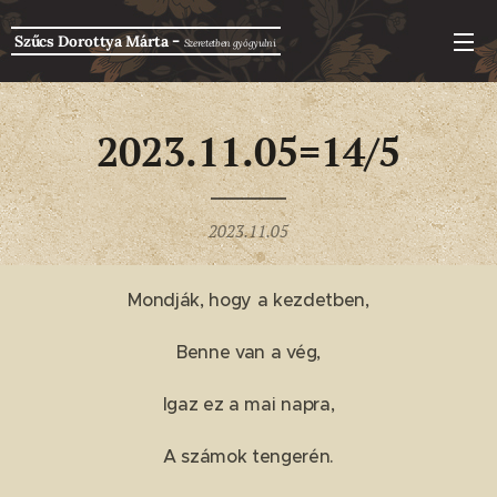
-
Szűcs Dorottya Márta
Szeretetben g
yógyulni
2023.11.05=14/5
2023.11.05
Mondják, hogy a kezdetben,
Benne van a vég,
Igaz ez a mai napra,
A számok tengerén.