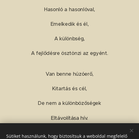
Hasonló a hasonlóval,
Emelkedik és él,
A különbség,
A fejlődésre ösztönzi az egyént.
Van benne húzóerő,
Kitartás és cél,
De nem a különbözőségek
Eltávolítása hív.
Sütiket használunk, hogy biztosítsuk a weboldal megfelelő