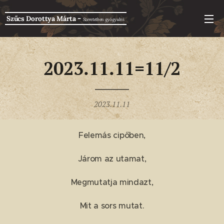
-
Szűcs Dorottya Márta
Szeretetben g
yógyulni
2023.11.11=11/2
2023.11.11
Felemás cipőben,
Járom az utamat,
Megmutatja mindazt,
Mit a sors mutat.