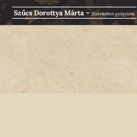
-
Szűcs Dorottya Márta
Szeretetben g
yógyulni