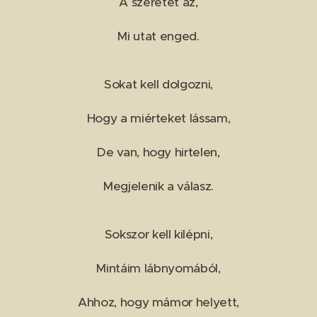
A szeretet az,
Mi utat enged.
Sokat kell dolgozni,
Hogy a miérteket lássam,
De van, hogy hirtelen,
Megjelenik a válasz.
Sokszor kell kilépni,
Mintáim lábnyomából,
Ahhoz, hogy mámor helyett,