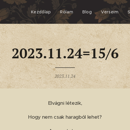
Kezdőlap
Rólam
Blog
Verseim
2023.11.24=15/6
2023.11.24
Elvágni létezik,
Hogy nem csak haragból lehet?