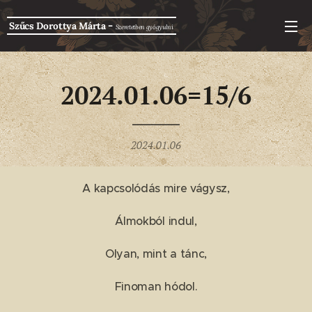
-
Szűcs Dorottya Márta
Szeretetben g
yógyulni
2024.01.06=15/6
2024.01.06
A kapcsolódás mire vágysz,
Álmokból indul,
Olyan, mint a tánc,
Finoman hódol.