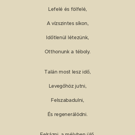
Lefelé és fölfelé,
A vízszintes síkon,
Időtlenül létezünk,
Otthonunk a téboly.
Talán most lesz idő,
Levegőhöz jutni,
Felszabadulni,
És regenerálódni.
Felrázni, a mélyben ülő,