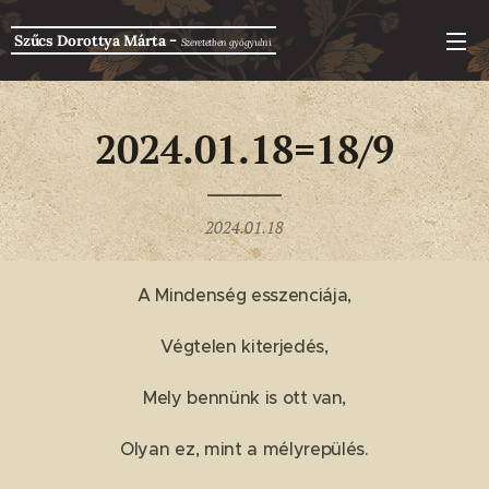
-
Szűcs Dorottya Márta
Szeretetben g
yógyulni
2024.01.18=18/9
2024.01.18
A Mindenség esszenciája,
Végtelen kiterjedés,
Mely bennünk is ott van,
Olyan ez, mint a mélyrepülés.