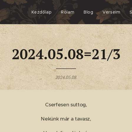
Kezdőlap
Rólam
Blog
Verseim
2024.05.08=21/3
2024.05.08
Cserfesen suttog,
Nekünk már a tavasz,