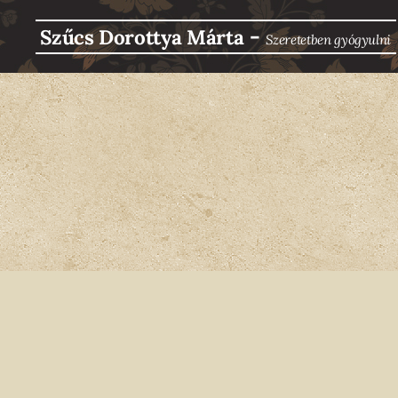
-
Szűcs Dorottya Márta
Szeretetben g
yógyulni