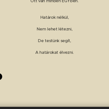
Ott van minden EGYben.
Határok nélkül,
Nem lehet létezni,
De testünk segít,
A határokat élvezni.