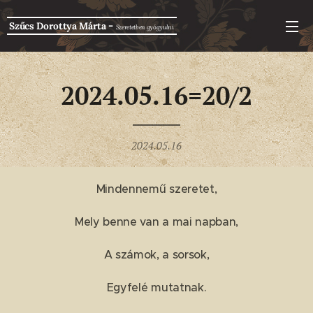
-
Szűcs Dorottya Márta
Szeretetben g
yógyulni
2024.05.16=20/2
2024.05.16
Mindennemű szeretet,
Mely benne van a mai napban,
A számok, a sorsok,
Egyfelé mutatnak.