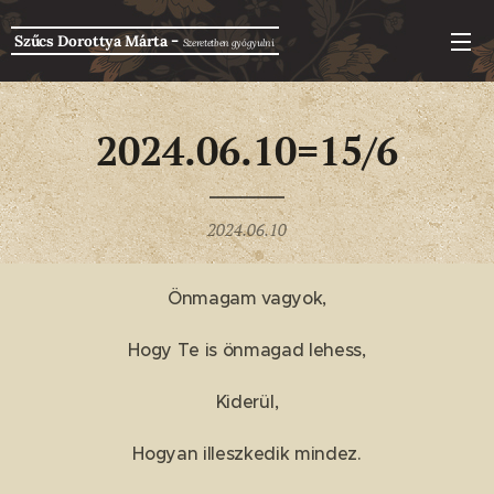
-
Szűcs Dorottya Márta
Szeretetben g
yógyulni
2024.06.10=15/6
2024.06.10
Önmagam vagyok,
Hogy Te is önmagad lehess,
Kiderül,
Hogyan illeszkedik mindez.