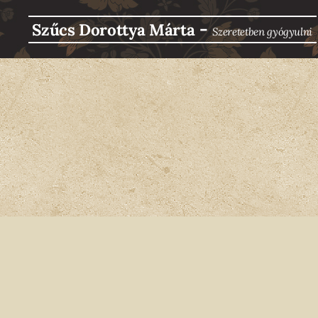
-
Szűcs Dorottya Márta
Szeretetben g
yógyulni