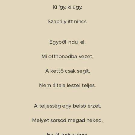
Ki így, ki úgy,
Szabály itt nincs.
Egyből indul el,
Mi otthonodba vezet,
A kettő csak segít,
Nem általa leszel teljes.
A teljesség egy belső érzet,
Melyet sorsod megad neked,
Ha át tudsz lépni,