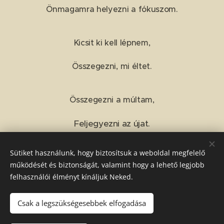
Önmagamra helyezni a fókuszom.
Kicsit ki kell lépnem,
Összegezni, mi éltet.
Összegezni a múltam,
Feljegyezni az újat.
Sütiket használunk, hogy biztosítsuk a weboldal megfelelő
Share
működését és biztonságát, valamint hogy a lehető legjobb
felhasználói élményt kínáljuk Neked.
Csak a legszükségesebbek elfogadása
© 2026 Szeretetben gyógyulni - Szűcs Dorottya
Márta. Minden jog fenntartva.