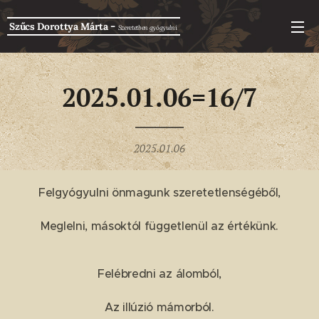
-
Szűcs Dorottya Márta
Szeretetben g
yógyulni
2025.01.06=16/7
2025.01.06
Felgyógyulni önmagunk szeretetlenségéből,
Meglelni, másoktól függetlenül az értékünk.
Felébredni az álomból,
Az illúzió mámorból.