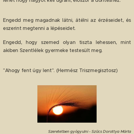
lehet hogy nagyot kell ugrani, először a döntéshez.
Engedd meg magadnak látni, átélni az érzéseidet, és
eszerint megtenni a lépéseidet.
Engedd, hogy szemed olyan tiszta lehessen, mint
akiben Szentlélek gyermeke testesült meg.
"Ahogy fent úgy lent". (Hermész Triszmegisztosz)
Szeretetben gyógyulni - Szűcs Dorottya Márta