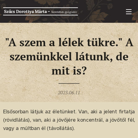
-
Szűcs Dorottya Márta
Szeretetben g
yógyulni
"A szem a lélek tükre." A
szemünkkel látunk, de
mit is?
2023.06.11
Elsősorban látjuk az életünket. Van, aki a jelent firtatja
(rövidlátás), van, aki a jövőjére koncentrál, a jövőtől fél,
vagy a múltban él (távollátás).