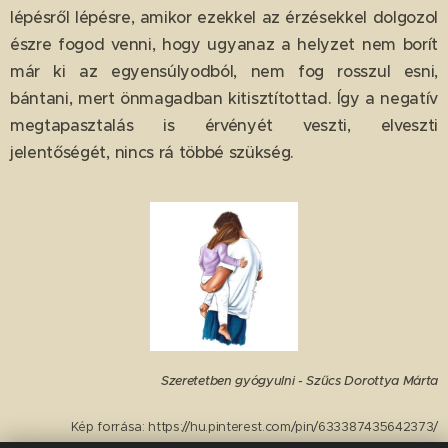
lépésről lépésre, amikor ezekkel az érzésekkel dolgozol
észre fogod venni, hogy ugyanaz a helyzet nem borít
már ki az egyensúlyodból, nem fog rosszul esni,
bántani, mert önmagadban kitisztítottad. Így a negatív
megtapasztalás is érvényét veszti, elveszti
jelentőségét, nincs rá többé szükség.
Szeretetben gyógyulni - Szűcs Dorottya Márta
Kép forrása:
https://hu.pinterest.com/pin/633387435642373/