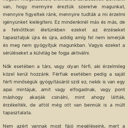
van, hogy mennyire éreztük szeretve magunkat,
mennyire figyeltek ránk, mennyire tudták a mi érzelmi
igényünket kielégíteni. Ez mindenkinél más és más, de
a felnőttkori életünkben ezeket az érzéseket
tapasztaljuk újra és újra, addig amíg fel nem ismerjük
és meg nem gyógyítjuk magunkban. Vagyis ezeket a
sérüléseket a külvilág be fogja aktiválni.
Nők esetében a társ, vagy olyan férfi, aki érzelmileg
közel kerül hozzánk. Férfiak esetében pedig a saját
férfi minőségük gyógyításáról szól ez, nekik is van egy
apai mintájuk, amit vagy elfogadnak, vagy pont
máshogy akarják csinálni, mint ahogy látták,
érzékelték, de attól még ott van bennük is a múlt
tapasztalata.
Nem azért vannak most fájó megéléseink, mert a