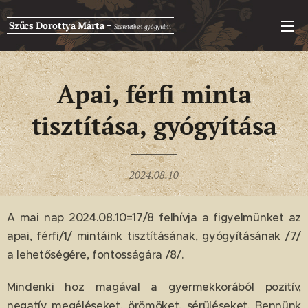
-
Szűcs Dorottya Márta
Szeretetben g
yógyulni
Apai, férfi minta
tisztítása, gyógyítása
2024.08.10
A mai nap 2024.08.10=17/8 felhívja a figyelmünket az
apai, férfi/1/ mintáink tisztításának, gyógyításának /7/
a lehetőségére, fontosságára /8/.
Mindenki hoz magával a gyermekkorából pozitív,
negatív megéléseket, örömöket, sérüléseket. Bennünk