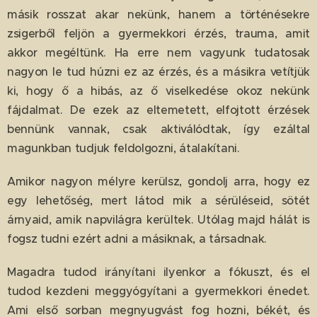
másik rosszat akar nekünk, hanem a történésekre
zsigerből feljön a gyermekkori érzés, trauma, amit
akkor megéltünk. Ha erre nem vagyunk tudatosak
nagyon le tud húzni ez az érzés, és a másikra vetítjük
ki, hogy ő a hibás, az ő viselkedése okoz nekünk
fájdalmat. De ezek az eltemetett, elfojtott érzések
bennünk vannak, csak aktiválódtak, így ezáltal
magunkban tudjuk feldolgozni, átalakítani.
Amikor nagyon mélyre kerülsz, gondolj arra, hogy ez
egy lehetőség, mert látod mik a sérüléseid, sötét
árnyaid, amik napvilágra kerültek. Utólag majd hálát is
fogsz tudni ezért adni a másiknak, a társadnak.
Magadra tudod irányítani ilyenkor a fókuszt, és el
tudod kezdeni meggyógyítani a gyermekkori énedet.
Ami első sorban megnyugvást fog hozni, békét, és