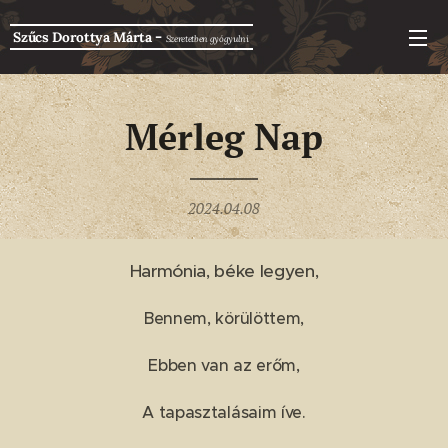
-
Szűcs Dorottya Márta
Szeretetben g
yógyulni
Mérleg Nap
2024.04.08
Harmónia, béke legyen,
Bennem, körülöttem,
Ebben van az erőm,
A tapasztalásaim íve.