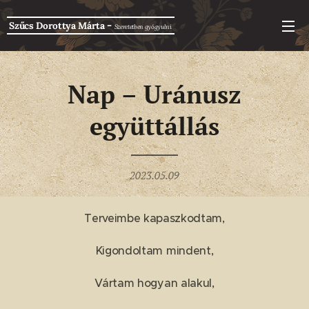
-
Szűcs Dorottya Márta
Szeretetben g
yógyulni
Nap – Uránusz
együttállás
2023.05.09
Terveimbe kapaszkodtam,
Kigondoltam mindent,
Vártam hogyan alakul,